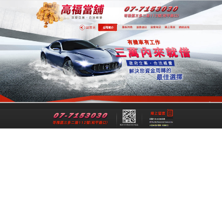
專業高雄合法當舖
專業高雄當舖是一間經過政府立案、經
法成立的高雄合法當舖，提供高雄借
錢,高雄機車借錢,高雄汽車借款,高雄免
留車給您最公正合理的資金借貸借款，
讓各行各業可以在便利快速的融資理財
管道下，解決資金週轉上的煩惱與困
擾。
跳
搜
選單
至
尋
主
關
要
鍵
推薦合法機車借錢不需留車生存更便捷
內
字:
2017-01-25
高雄機車借錢
容