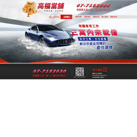
專業高雄合法當舖
專業高雄當舖是一間經過政府立案、經
法成立的高雄合法當舖，提供高雄借
錢,高雄機車借錢,高雄汽車借款,高雄免
留車給您最公正合理的資金借貸借款，
讓各行各業可以在便利快速的融資理財
管道下，解決資金週轉上的煩惱與困
擾。
跳
搜
選單
至
尋
主
關
要
鍵
每月彙整: 2022 年 1 月
內
字:
容