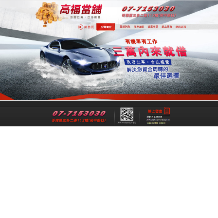
專業高雄合法當舖
專業高雄當舖是一間經過政府立案、經
法成立的高雄合法當舖，提供高雄借
錢,高雄機車借錢,高雄汽車借款,高雄免
留車給您最公正合理的資金借貸借款，
讓各行各業可以在便利快速的融資理財
管道下，解決資金週轉上的煩惱與困
擾。
跳
搜
選單
至
尋
主
關
要
鍵
每月彙整: 2016 年 6 月
內
字:
容