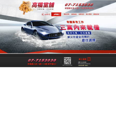
專業高雄合法當舖
專業高雄當舖是一間經過政府立案、經
法成立的高雄合法當舖，提供高雄借
錢,高雄機車借錢,高雄汽車借款,高雄免
留車給您最公正合理的資金借貸借款，
讓各行各業可以在便利快速的融資理財
管道下，解決資金週轉上的煩惱與困
擾。
跳
搜
選單
至
尋
主
關
要
鍵
每月彙整: 2017 年 12 月
內
字:
容