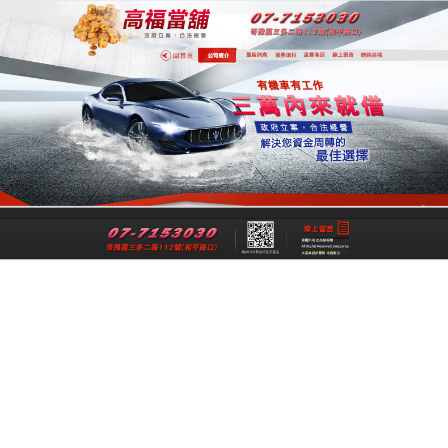
專業高雄合法當舖
專業高雄當舖是一間經過政府立案、經
法成立的高雄合法當舖，提供高雄借
錢,高雄機車借錢,高雄汽車借款,高雄免
留車給您最公正合理的資金借貸借款，
讓各行各業可以在便利快速的融資理財
管道下，解決資金週轉上的煩惱與困
擾。
跳
搜
選單
至
尋
主
關
要
鍵
汽車借款放貸工作實現金融組織的多元化
內
字:
2017-12-16
汽車借款
容