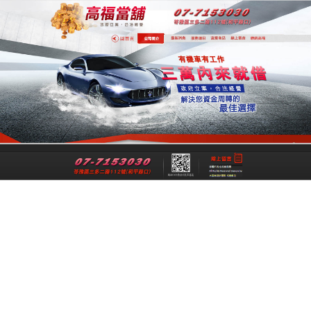
專業高雄合法當舖
專業高雄當舖是一間經過政府立案、經
法成立的高雄合法當舖，提供高雄借
錢,高雄機車借錢,高雄汽車借款,高雄免
留車給您最公正合理的資金借貸借款，
讓各行各業可以在便利快速的融資理財
管道下，解決資金週轉上的煩惱與困
擾。
跳
搜
選單
至
尋
主
關
要
鍵
高雄借款竭誠為您解决資金上的困難
內
字:
2018-12-07
高雄當舖
容