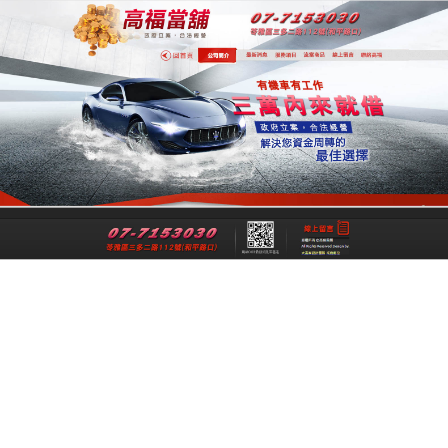
專業高雄合法當舖
專業高雄當舖是一間經過政府立案、經
法成立的高雄合法當舖，提供高雄借
錢,高雄機車借錢,高雄汽車借款,高雄免
留車給您最公正合理的資金借貸借款，
讓各行各業可以在便利快速的融資理財
管道下，解決資金週轉上的煩惱與困
擾。
跳
搜
選單
至
尋
主
關
要
鍵
高雄免留車讓您不必為銀行的高門檻而煩
內
字:
惱
容