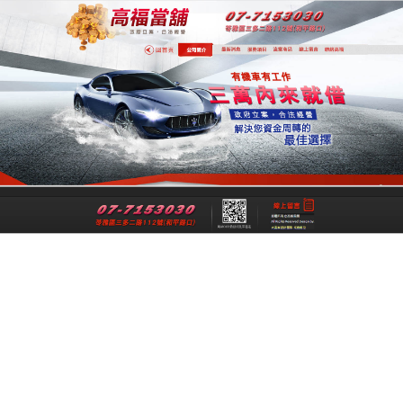
專業高雄合法當舖
專業高雄當舖是一間經過政府立案、經
法成立的高雄合法當舖，提供高雄借
錢,高雄機車借錢,高雄汽車借款,高雄免
留車給您最公正合理的資金借貸借款，
讓各行各業可以在便利快速的融資理財
管道下，解決資金週轉上的煩惱與困
擾。
跳
搜
選單
至
尋
主
關
要
鍵
高雄合法當舖優質的服務成為您去煩解憂
內
字:
的好幫手
容