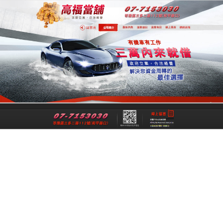
專業高雄合法當舖
專業高雄當舖是一間經過政府立案、經
法成立的高雄合法當舖，提供高雄借
錢,高雄機車借錢,高雄汽車借款,高雄免
留車給您最公正合理的資金借貸借款，
讓各行各業可以在便利快速的融資理財
管道下，解決資金週轉上的煩惱與困
擾。
跳
搜
選單
至
尋
主
關
要
鍵
高雄機車借錢流程手續簡便，滿足您的資
內
字:
金需求
容