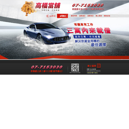
專業高雄合法當舖
專業高雄當舖是一間經過政府立案、經
法成立的高雄合法當舖，提供高雄借
錢,高雄機車借錢,高雄汽車借款,高雄免
留車給您最公正合理的資金借貸借款，
讓各行各業可以在便利快速的融資理財
管道下，解決資金週轉上的煩惱與困
擾。
跳
搜
選單
至
尋
主
關
要
鍵
高雄汽車借款免留車解决你的金錢問題
內
字:
2019-07-01
高雄汽車借款
容