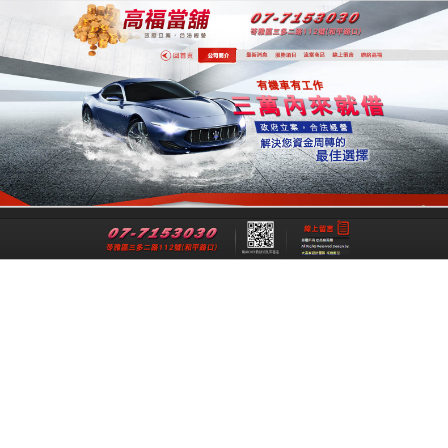
專業高雄合法當舖
專業高雄當舖是一間經過政府立案、經
法成立的高雄合法當舖，提供高雄借
錢,高雄機車借錢,高雄汽車借款,高雄免
留車給您最公正合理的資金借貸借款，
讓各行各業可以在便利快速的融資理財
管道下，解決資金週轉上的煩惱與困
擾。
跳
搜
選單
至
尋
主
關
要
鍵
高雄汽車借款減輕您的還款壓力，更為您
內
字:
解决所有煩惱
容